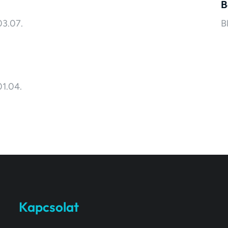
B
03.07.
B
1.04.
Kapcsolat