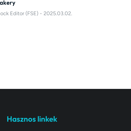
akery
lock Editor (FSE)
2025.03.02.
Hasznos linkek