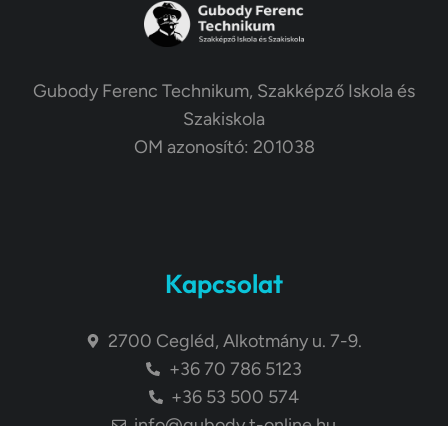
Gubody Ferenc Technikum, Szakképző Iskola és
Szakiskola
OM azonosító: 201038
Kapcsolat
2700 Cegléd, Alkotmány u. 7-9.
+36 70 786 5123
+36 53 500 574
info@gubody.t-online.hu