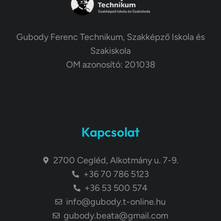
Gubody Ferenc Technikum, Szakképző Iskola és
Szakiskola
OM azonosító: 201038
Kapcsolat
2700 Cegléd, Alkotmány u. 7-9.
+36 70 786 5123
+36 53 500 574
info@gubody.t-online.hu
gubody.beata@gmail.com