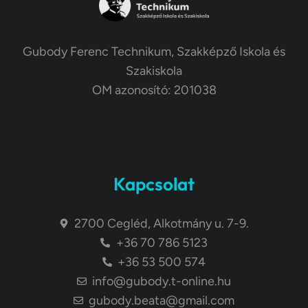
Gubody Ferenc Technikum, Szakképző Iskola és
Szakiskola
OM azonosító: 201038
Kapcsolat
2700 Cegléd, Alkotmány u. 7-9.
+36 70 786 5123
+36 53 500 574
info@gubody.t-online.hu
gubody.beata@gmail.com