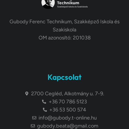
Gubody Ferenc Technikum, Szakképző Iskola és
Szakiskola
OM azonosító: 201038
Kapcsolat
2700 Cegléd, Alkotmány u. 7-9.
+36 70 786 5123
+36 53 500 574
info@gubody.t-online.hu
gubody.beata@gmail.com