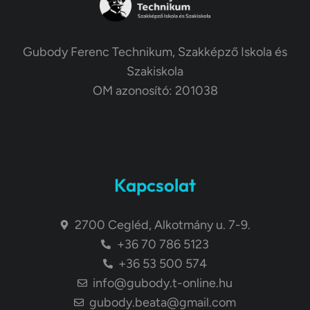
Gubody Ferenc Technikum, Szakképző Iskola és
Szakiskola
OM azonosító: 201038
Kapcsolat
2700 Cegléd, Alkotmány u. 7-9.
+36 70 786 5123
+36 53 500 574
info@gubody.t-online.hu
gubody.beata@gmail.com