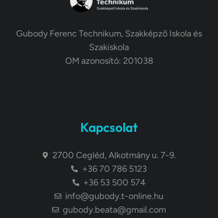
Gubody Ferenc Technikum, Szakképző Iskola és
Szakiskola
OM azonosító: 201038
Kapcsolat
2700 Cegléd, Alkotmány u. 7-9.
+36 70 786 5123
+36 53 500 574
info@gubody.t-online.hu
gubody.beata@gmail.com