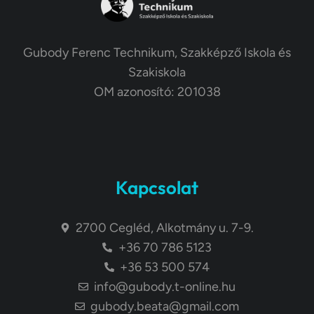
Gubody Ferenc Technikum, Szakképző Iskola és
Szakiskola
OM azonosító: 201038
Kapcsolat
2700 Cegléd, Alkotmány u. 7-9.
+36 70 786 5123
+36 53 500 574
info@gubody.t-online.hu
gubody.beata@gmail.com