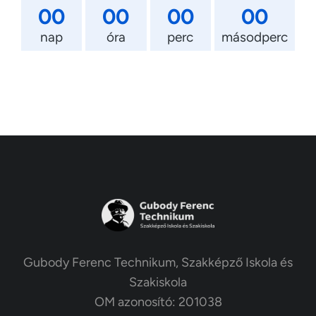
00
00
00
00
nap
óra
perc
másodperc
Gubody Ferenc Technikum, Szakképző Iskola és
Szakiskola
OM azonosító: 201038