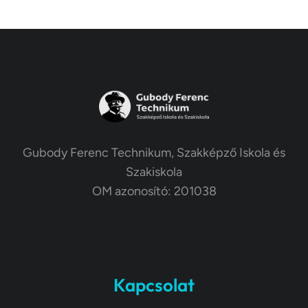
Gubody Ferenc Technikum, Szakképző Iskola és
Szakiskola
OM azonosító: 201038
Kapcsolat