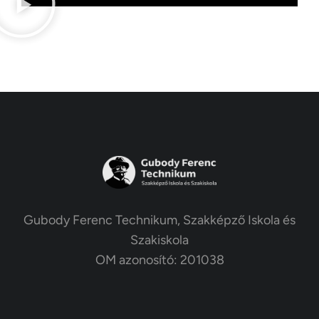
Gubody Ferenc Technikum, Szakképző Iskola és
Szakiskola
OM azonosító: 201038