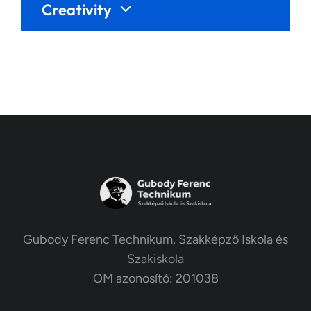
Creativity
Gubody Ferenc Technikum, Szakképző Iskola és
Szakiskola
OM azonosító: 201038