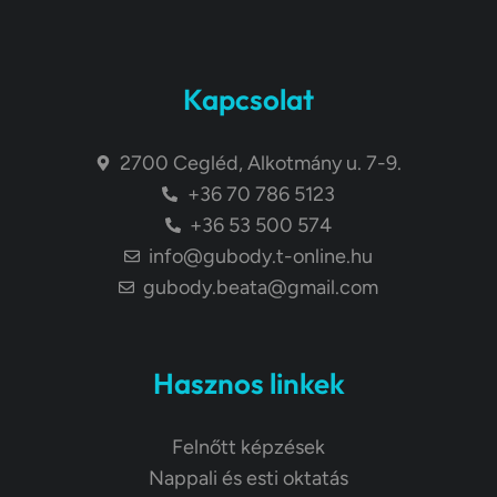
Kapcsolat
2700 Cegléd, Alkotmány u. 7-9.
+36 70 786 5123
+36 53 500 574
info@gubody.t-online.hu
gubody.beata@gmail.com
Hasznos linkek
Felnőtt képzések
Nappali és esti oktatás