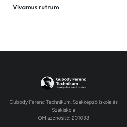
Vivamus rutrum
Gubody Ferenc Technikum, Szakképző Iskola és
Szakiskola
OM azonosító: 201038