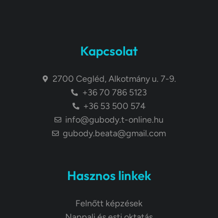
Kapcsolat
2700 Cegléd, Alkotmány u. 7-9.
+36 70 786 5123
+36 53 500 574
info@gubody.t-online.hu
gubody.beata@gmail.com
Hasznos linkek
Felnőtt képzések
Nappali és esti oktatás