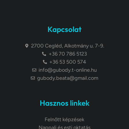
Kapcsolat
2700 Cegléd, Alkotmány u. 7-9.
+36 70 786 5123
+36 53 500 574
info@gubody.t-online.hu
gubody.beata@gmail.com
Hasznos linkek
Felnőtt képzések
Nappali és esti oktatás