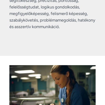
segítőkészség, precizitás, pontosság,
felelősségtudat, logikus gondolkodás,
megfigyelőképesség, felismerő képesség,
szabálykövetés, problémamegoldás, hatékony
és asszertív kommunikáció.