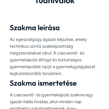
Tudnivalók
Szakma leírása
Az egészségügy ágazat képzése, amely
technikus szintű szakképzettség
megszerzésével zárul. A csecsemő- és
gyermekápoló átfogó és biztonságos
gyermekápolást nyújt a gyermekgyógyászat
legkülönbözőbb területein.
Szakma ismertetése
A csecsemő- és gyermekápoló szakma egy
igazán hálás hivatás, ahol minden nap
segíthetsz a legkisebbeknek, hogy