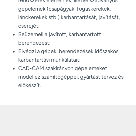
rendszerek elemeinek, illetve szabványos
gépelemek (csapágyak, fogaskerekek,
lánckerekek stb.) karbantartását, javítását,
cseréjét;
Beüzemeli a javított, karbantartott
berendezést;
Elvégzi a gépek, berendezések időszakos
karbantartási munkálatait;
CAD-CAM szakirányon gépelemeket
modellez számítógéppel, gyártást tervez és
előkészít.