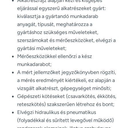
Alkatrészrajz alapján kézi és kisgépes
eljárással egyszerű alkatrészeket gyárt:
kiválasztja a gyártandó munkadarab
anyagát, típusát, meghatározza a
gyártáshoz szükséges műveleteket,
szerszámokat és mérőeszközöket, elvégzi a
gyártási műveleteket;
Mérőeszközökkel ellenőrzi a kész
munkadarabot;
A mért jellemzőket jegyzőkönyvben rögzíti,
a mérés eredményét kiértékeli, ez alapján a
vizsgált alkatrészt, gépegységet minősíti;
Gépészeti kötéseket (csavarkötés, ékkötés,
reteszkötés) szakszerűen létrehoz és bont;
Elvégzi hidraulikus és pneumatikus
(folyadékkal és sűrített levegővel működő)