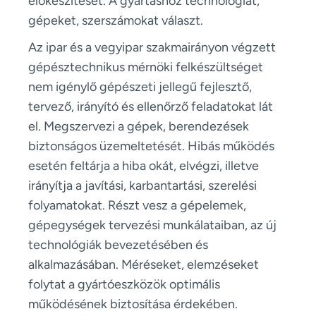
előkészítését. A gyártáshoz technológiát,
gépeket, szerszámokat választ.
Az ipar és a vegyipar szakmairányon végzett
gépésztechnikus mérnöki felkészültséget
nem igénylő gépészeti jellegű fejlesztő,
tervező, irányító és ellenőrző feladatokat lát
el. Megszervezi a gépek, berendezések
biztonságos üzemeltetését. Hibás működés
esetén feltárja a hiba okát, elvégzi, illetve
irányítja a javítási, karbantartási, szerelési
folyamatokat. Részt vesz a gépelemek,
gépegységek tervezési munkálataiban, az új
technológiák bevezetésében és
alkalmazásában. Méréseket, elemzéseket
folytat a gyártóeszközök optimális
működésének biztosítása érdekében.