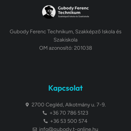
Gubody Ferenc Technikum, Szakképző Iskola és
Szakiskola
OM azonosító: 201038
Kapcsolat
2700 Cegléd, Alkotmány u. 7-9.
+36 70 786 5123
+36 53 500 574
info@gubody.t-online.hu