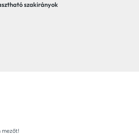
asztható szakirányok
n mezőt!