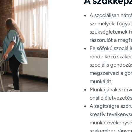
A szakképz
A szociálisan hát
személyek, fogya
szükségleteinek f
rászorulót a megf
Felsőfokú szociál
rendelkező szakembe
szociális gondozá
megszervezi a go
munkáját;
Munkájának szerv
önálló életvezeté
A segítségre szor
kreatív tevékenys
munkatevékenység
szakember iránymu