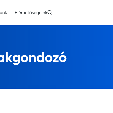
lunk
Elérhetőségeink
szakgondozó