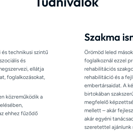
Tudnivalók
Szakma is
 és technikusi szintű
Örömöd leled mások
zociális és
foglalkoznál ezzel pr
egszervezi, ellátja
rehabilitációs szakg
at, foglalkozásokat,
rehabilitáció és a fe
embertársaidat. A k
birtokában szakszer
sen közreműködik a
megfelelő képzettsé
elésében,
mellett – akár fejles
 az ehhez fűződő
akár egyéni tanácsad
szeretettel ajánlun