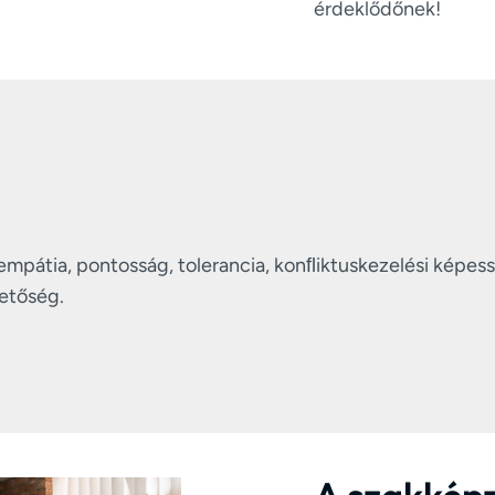
érdeklődőnek!
mpátia, pontosság, tolerancia, konﬂiktuskezelési képess
etőség.