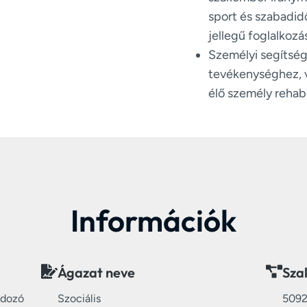
sport és szabadid
jellegű foglalkozá
Személyi segítség
tevékenységhez, v
élő személy rehabi
Információk
Ágazat neve
Sza
ndozó
Szociális
509