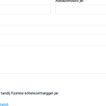
Adóazonosító jel
ndíj fizetési kötelezettséggel jár
tatót.