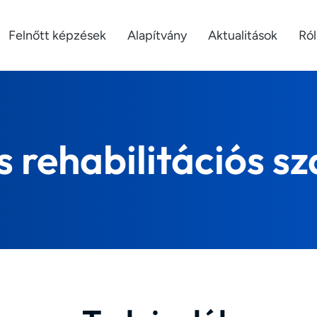
Felnőtt képzések
Alapítvány
Aktualitások
Ró
és rehabilitációs 