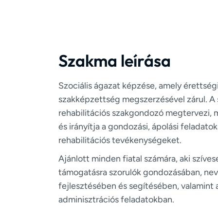
Szakma leírása
Szociális ágazat képzése, amely érettségi
szakképzettség megszerzésével zárul. A s
rehabilitációs szakgondozó megtervezi, m
és irányítja a gondozási, ápolási feladatok
rehabilitációs tevékenységeket.
Ajánlott minden fiatal számára, aki szíve
támogatásra szorulók gondozásában, nev
fejlesztésében és segítésében, valamint
adminisztrációs feladatokban.