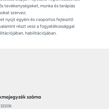
ős tevékenységeket, munka és terápiás
sokat szervez;
et nyújt egyéni és csoportos fejlesztő
alamint részt vesz a fogyatékossággal
litációjában, habilitációjában.
kmajegyzék száma
232206