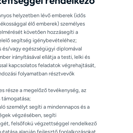
ettséggel rendelkező
rányos helyzetben lévő emberek (idős
tékossággal élő emberek) személyes
elmérését követően hozzásegíti a
elelő segítség igénybevételéhez;
is és/vagy egészségügyi diplomával
r irányításával ellátja a testi, lelki és
ssal kapcsolatos feladatok végrehajtását,
ndozási folyamatban résztvevők
es része a megelőző tevékenység, az
s támogatása;
uló személyt segíti a mindennapos és a
égek végzésében, segíti
ét, felsőfokú végzettséggel rendelkező
tatása alapján fejlesztő foglalkozásokat,