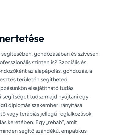
mertetése
 segítésében, gondozásában és szívesen
ofesszionális szinten is? Szociális és
ondozóként az alapápolás, gondozás, a
jlesztés területén segítheted
épzésünkön elsajátítható tudás
ű segítséget tudsz majd nyújtani egy
gű diplomás szakember irányítása
ztő vagy terápiás jellegű foglalkozások,
ás keretében. Egy „rehab”, amit
k minden segítő szándékú, empatikus