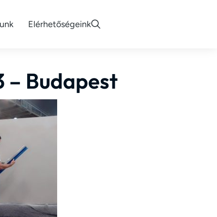
lunk
Elérhetőségeink
3 – Budapest