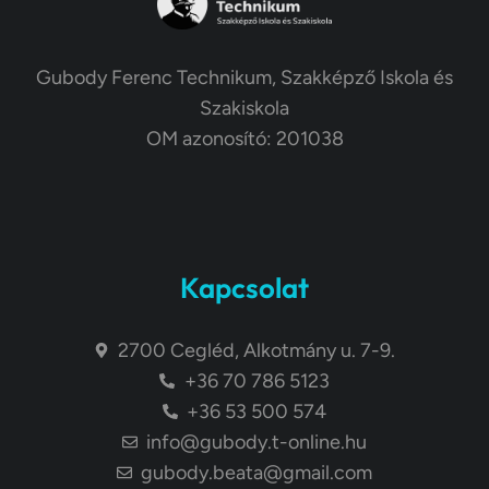
Gubody Ferenc Technikum, Szakképző Iskola és
Szakiskola
OM azonosító: 201038
Kapcsolat
2700 Cegléd, Alkotmány u. 7-9.
+36 70 786 5123
+36 53 500 574
info@gubody.t-online.hu
gubody.beata@gmail.com