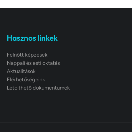
Hasznos linkek
Felnőtt képzések
Nappali és esti oktatás
Aktualitások
Elérhetőségeink
Letölthető dokumentumok