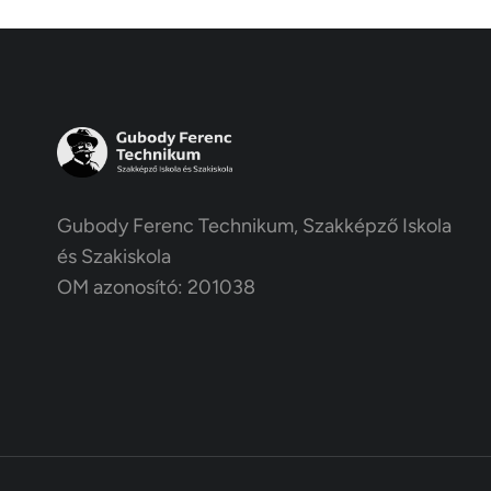
Gubody Ferenc Technikum, Szakképző Iskola
és Szakiskola
OM azonosító: 201038