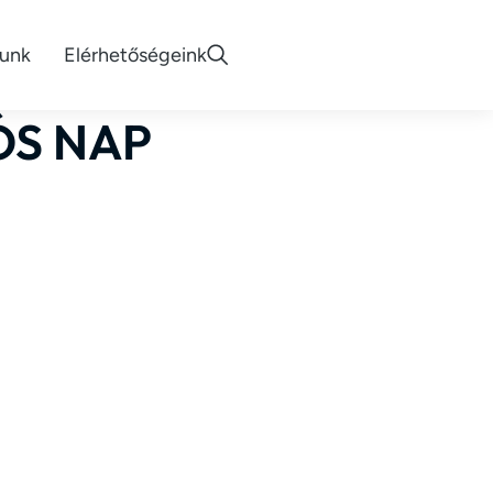
lunk
Elérhetőségeink
ÓS NAP