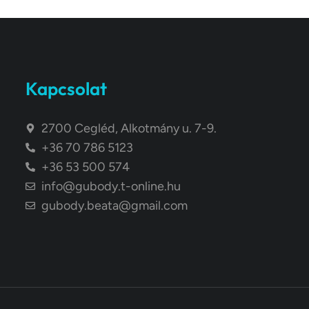
Kapcsolat
2700 Cegléd, Alkotmány u. 7-9.
+36 70 786 5123
+36 53 500 574
info@gubody.t-online.hu
gubody.beata@gmail.com