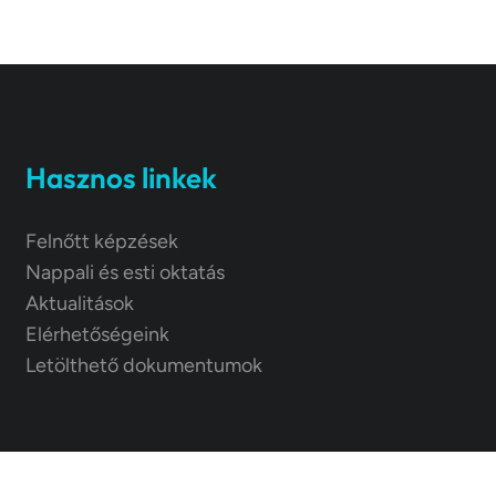
Hasznos linkek
Felnőtt képzések
Nappali és esti oktatás
Aktualitások
Elérhetőségeink
Letölthető dokumentumok