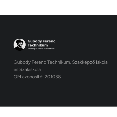
Gubody Ferenc Technikum, Szakképző Iskola
és Szakiskola
OM azonosító: 201038