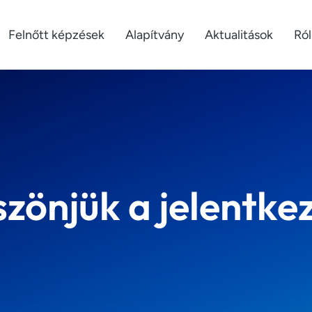
Felnőtt képzések
Alapítvány
Aktualitások
Ró
zönjük a jelentke