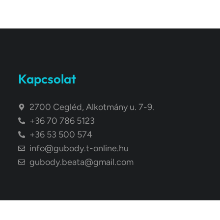
Kapcsolat
2700 Cegléd, Alkotmány u. 7-9.
+36 70 786 5123
+36 53 500 574
info@gubody.t-online.hu
gubody.beata@gmail.com