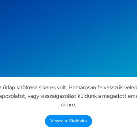
z űrlap kitöltése sikeres volt. Hamarosan felvesszük veled
apcsolatot, vagy visszaigazolást küldünk a megadott ema
címre.
Vissza a főoldalra