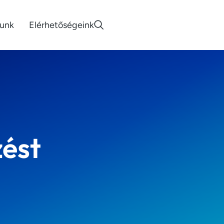
lunk
Elérhetőségeink
zést