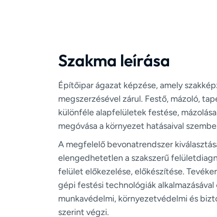
Szakma leírása
Építőipar ágazat képzése, amely szakké
megszerzésével zárul. Festő, mázoló, tap
különféle alapfelületek festése, mázolása,
megóvása a környezet hatásaival szembe
A megfelelő bevonatrendszer kiválasztá
elengedhetetlen a szakszerű felületdiagn
felület előkezelése, előkészítése. Tevéke
gépi festési technológiák alkalmazásával 
munkavédelmi, környezetvédelmi és bizto
szerint végzi.