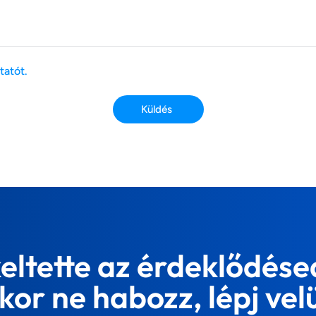
tatót.
Küldés
keltette az érdeklődése
kor ne habozz, lépj vel