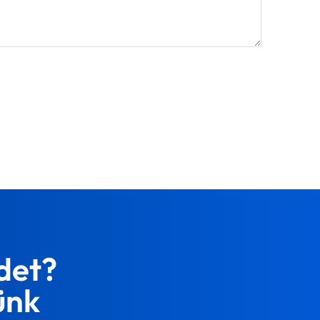
det?
ünk