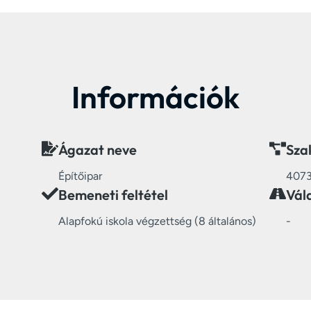
Információk
Ágazat neve
Sza
Építőipar
407
Bemeneti feltétel
Vál
Alapfokú iskola végzettség (8 általános)
-