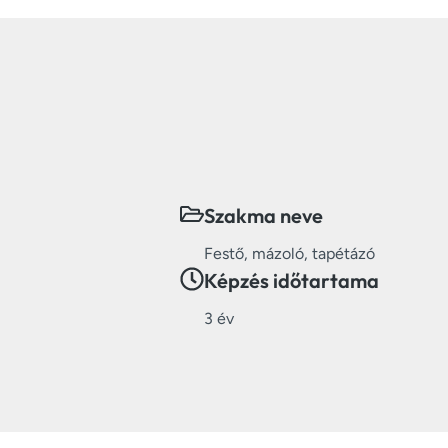
Szakma neve
Festő, mázoló, tapétázó
Képzés időtartama
3 év