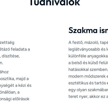
Tudnivalók
Szakma is
pzettség
A festő, mázoló, tap
étázó feladata a
leglátványosabb és 
 díszítése,
különféle anyagokkal 
n.
a belső és külső fel
hatásokkal szemben
sához
modern módszerek e
osztika, majd a
esztétikus és tartós
nységét a kézi és
egy olyan szakmában 
önállóan, a
teret nyer, akkor ez 
nsági előírások