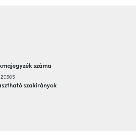
kmajegyzék száma
320605
asztható szakirányok