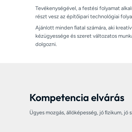
Tevékenységével, a festési folyamat alka
részt vesz az építőipari technológiai fol
Ajánlott minden ﬁatal számára, aki kreatí
kézügyessége és szeret változatos mun
dolgozni.
Kompetencia elvárás
Ügyes mozgás, állóképesség, jó ﬁzikum, jó