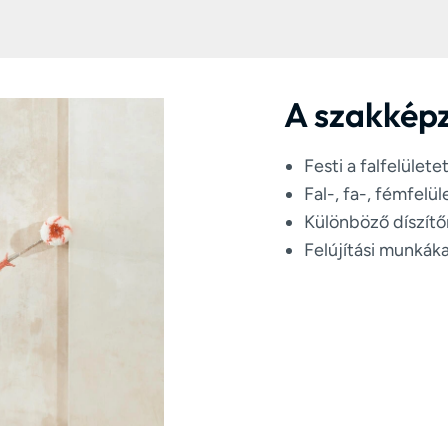
A szakképz
Festi a falfelülete
Fal-, fa-, fémfelü
Különböző díszítő
Felújítási munkák