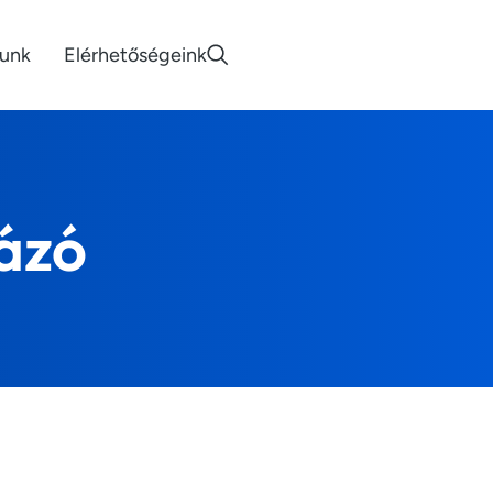
lunk
Elérhetőségeink
ázó