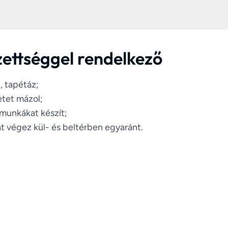
ettséggel rendelkező
t, tapétáz;
letet mázol;
munkákat készít;
at végez kül- és beltérben egyaránt.