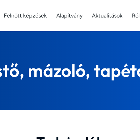
Felnőtt képzések
Alapítvány
Aktualitások
Ró
stő, mázoló, tapét