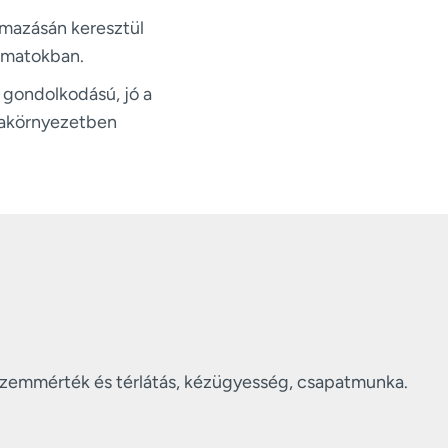
lmazásán keresztül
yamatokban.
v gondolkodású, jó a
kakörnyezetben
 szemmérték és térlátás, kézügyesség, csapatmunka.