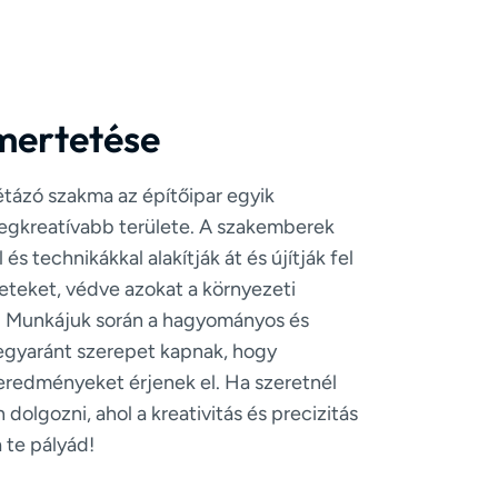
mertetése
étázó szakma az építőipar egyik
legkreatívabb területe. A szakemberek
és technikákkal alakítják át és újítják fel
ületeket, védve azokat a környezeti
. Munkájuk során a hagyományos és
gyaránt szerepet kapnak, hogy
 eredményeket érjenek el. Ha szeretnél
dolgozni, ahol a kreativitás és precizitás
a te pályád!