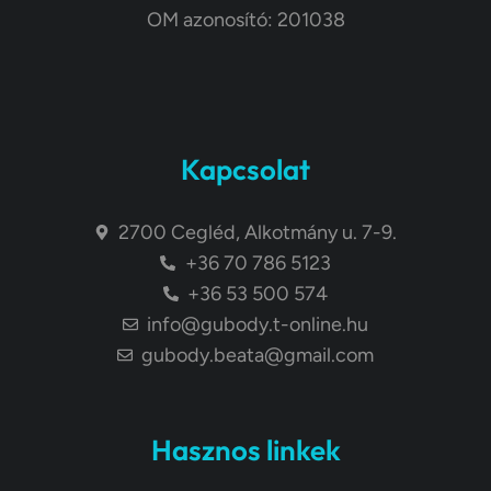
OM azonosító: 201038
Kapcsolat
2700 Cegléd, Alkotmány u. 7-9.
+36 70 786 5123
+36 53 500 574
info@gubody.t-online.hu
gubody.beata@gmail.com
Hasznos linkek