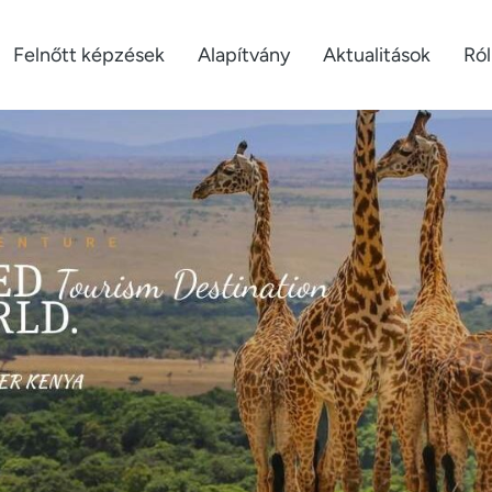
Felnőtt képzések
Alapítvány
Aktualitások
Ró