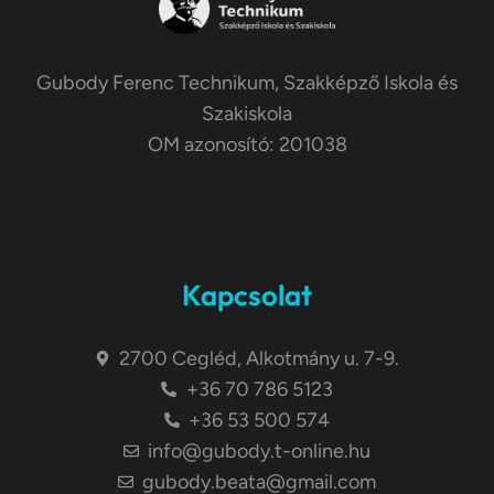
Gubody Ferenc Technikum, Szakképző Iskola és
Szakiskola
OM azonosító: 201038
Kapcsolat
2700 Cegléd, Alkotmány u. 7-9.
+36 70 786 5123
+36 53 500 574
info@gubody.t-online.hu
gubody.beata@gmail.com