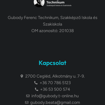
Gubody Ferenc Technikum, Szakképző Iskola és
Szakiskola
OM azonosító: 201038
Kapcsolat
2700 Cegléd, Alkotmány u. 7-9.
+36 70 786 5123
+36 53 500 574
info@gubody.t-online.hu
gubody.beata@gmail.com