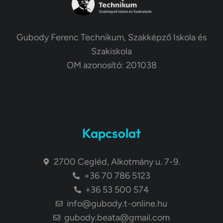
Gubody Ferenc Technikum, Szakképző Iskola és
Szakiskola
OM azonosító: 201038
Kapcsolat
2700 Cegléd, Alkotmány u. 7-9.
+36 70 786 5123
+36 53 500 574
info@gubody.t-online.hu
gubody.beata@gmail.com