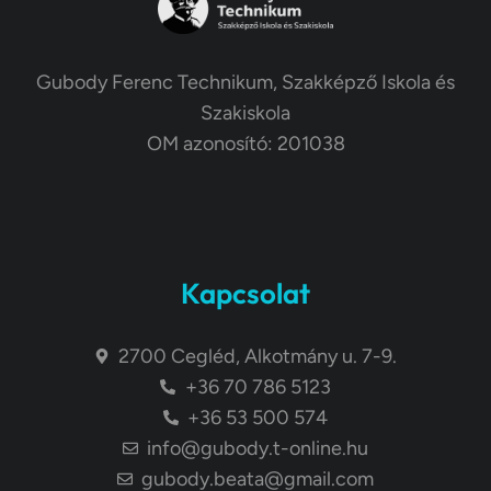
Gubody Ferenc Technikum, Szakképző Iskola és
Szakiskola
OM azonosító: 201038
Kapcsolat
2700 Cegléd, Alkotmány u. 7-9.
+36 70 786 5123
+36 53 500 574
info@gubody.t-online.hu
gubody.beata@gmail.com