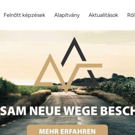
Felnőtt képzések
Alapítvány
Aktualitások
Ró