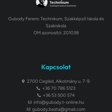
Gubody Ferenc Technikum, Szakképző Iskola és
Szakiskola
OM azonosító: 201038
Kapcsolat
2700 Cegléd, Alkotmány u. 7-9.
+36 70 786 5123
+36 53 500 574
info@gubody.t-online.hu
gubody.beata@gmail.com