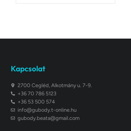
Kapcsolat
2700 Cegléd, Alkotmány u. 7-9.
+36 70 786 5123
+36 53 500 574
info@gubody.t-online.hu
gubody.beata@gmail.com