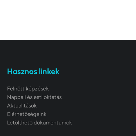
Hasznos linkek
Felnőtt képzések
Nappali és esti oktatás
Aktualitások
Elérhetőségeink
Letölthető dokumentumok