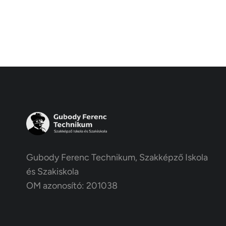
Gubody Ferenc Technikum, Szakképző Iskola
és Szakiskola
OM azonosító: 201038