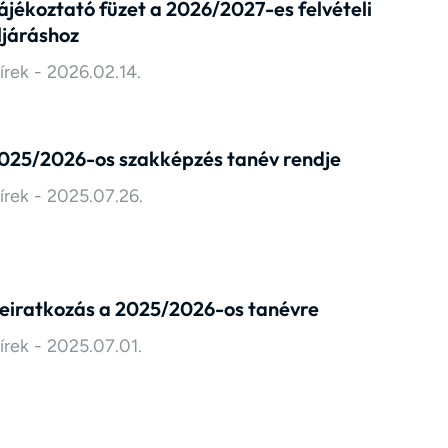
ájékoztató füzet a 2026/2027-es felvételi
ljáráshoz
írek
2026.02.14.
025/2026-os szakképzés tanév rendje
írek
2025.07.26.
eiratkozás a 2025/2026-os tanévre
írek
2025.07.01.