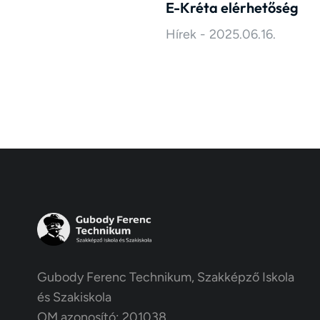
E-Kréta elérhetőség
Hírek
2025.06.16.
Gubody Ferenc Technikum, Szakképző Iskola
és Szakiskola
OM azonosító: 201038