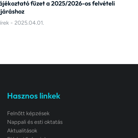
ájékoztató füzet a 2025/2026-os felvételi
ljáráshoz
írek
2025.04.01.
Hasznos linkek
Felnőtt képzések
Nappali és esti oktatás
Aktualitások