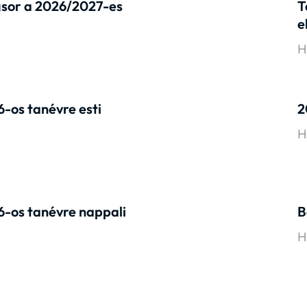
ngsor a 2026/2027-es
T
e
H
-os tanévre esti
2
H
-os tanévre nappali
B
H