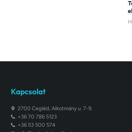
T
e
H
Kapcsolat
2700 Cegléd, Alkotmány u. 7-9.
+36 70 786 5123
+36 53 500 574