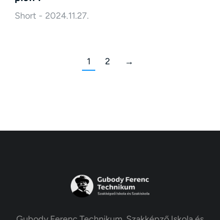
Short
2024.11.27.
1
2
→
Gubody Ferenc Technikum, Szakképző Iskola és