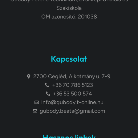
Szakiskola
OM azonosító: 201038
Kapcsolat
2700 Cegléd, Alkotmány u. 7-9.
+36 70 786 5123
+36 53 500 574
info@gubody.t-online.hu
gubody.beata@gmail.com
Hasznos linkek