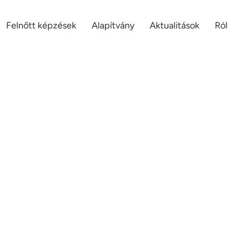
Felnőtt képzések
Alapítvány
Aktualitások
Ró