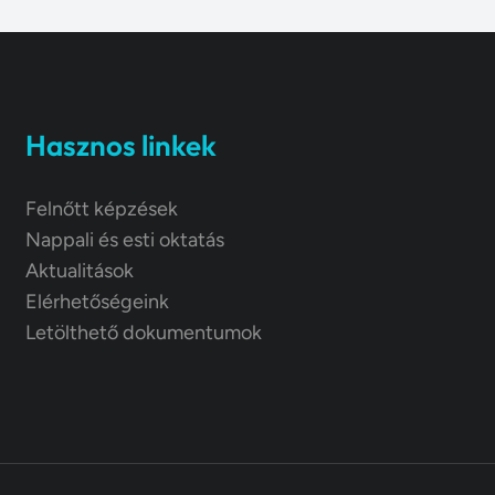
Hasznos linkek
Felnőtt képzések
Nappali és esti oktatás
Aktualitások
Elérhetőségeink
Letölthető dokumentumok