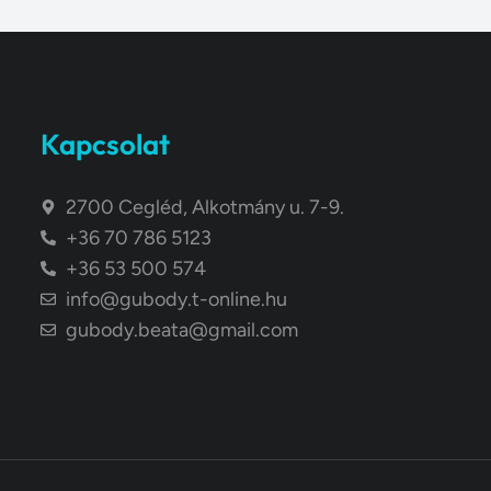
Kapcsolat
2700 Cegléd, Alkotmány u. 7-9.
+36 70 786 5123
+36 53 500 574
info@gubody.t-online.hu
gubody.beata@gmail.com