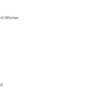
rd Winner
od