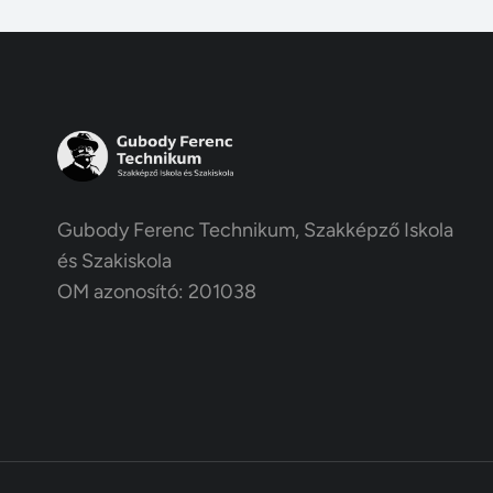
Gubody Ferenc Technikum, Szakképző Iskola
és Szakiskola
OM azonosító: 201038