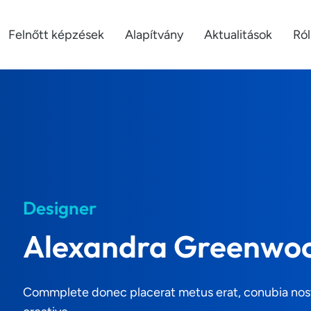
Felnőtt képzések
Alapítvány
Aktualitások
Ró
Designer
Alexandra Greenwo
Commplete donec placerat metus erat, conubia nostra