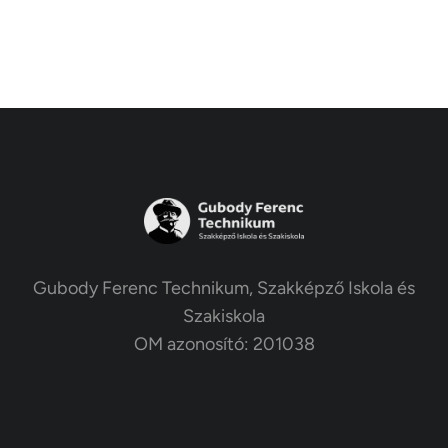
Gubody Ferenc Technikum, Szakképző Iskola és
Szakiskola
OM azonosító: 201038