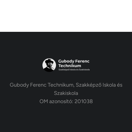
Gubody Ferenc Technikum, Szakképző Iskola és
Szakiskola
OM azonosító: 201038