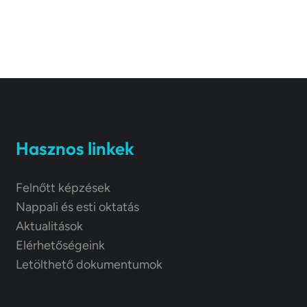
Hasznos linkek
Felnőtt képzések
Nappali és esti oktatás
Aktualitások
Elérhetőségeink
Letölthető dokumentumok