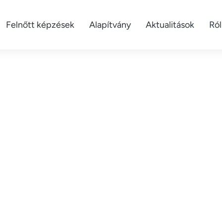
Felnőtt képzések
Alapítvány
Aktualitások
Ró
vételi rangsor a 2026/2027-es