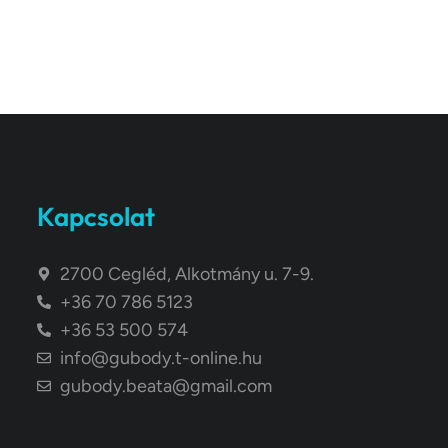
Kapcsolat
2700 Cegléd, Alkotmány u. 7-9.
+36 70 786 5123
+36 53 500 574
info@gubody.t-online.hu
gubody.beata@gmail.com