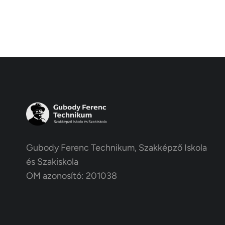
Gubody Ferenc Technikum, Szakképző Iskola
és Szakiskola
OM azonosító: 201038