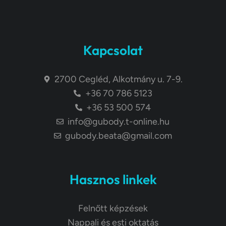
Kapcsolat
2700 Cegléd, Alkotmány u. 7-9.
+36 70 786 5123
+36 53 500 574
info@gubody.t-online.hu
gubody.beata@gmail.com
Hasznos linkek
Felnőtt képzések
Nappali és esti oktatás