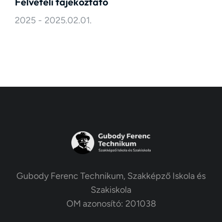
Felvételi tájékoztató
2025
2025.02.01.
Gubody Ferenc Technikum, Szakképző Iskola és
Szakiskola
OM azonosító: 201038