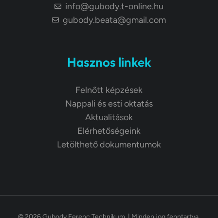
info@gubody.t-online.hu
gubody.beata@gmail.com
Hasznos linkek
Felnőtt képzések
Nappali és esti oktatás
Aktualitások
Elérhetőségeink
Letölthető dokumentumok
© 2026 Gubody Ferenc Technikum. | Minden jog fenntartva.